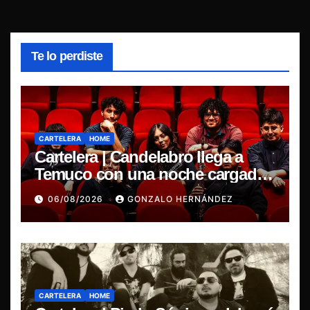
Te lo perdiste
CARTELERA
HOME
Cartelera | Candelabro llega a
Temuco con una noche cargada
de indie
06/08/2026
GONZALO HERNÁNDEZ
CARTELERA
HOME