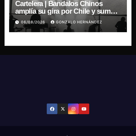
Cartelera | Bandalos Chinos
amplía su gira por Chile y suma
concierto en Concepción
06/08/2026
GONZALO HERNÁNDEZ