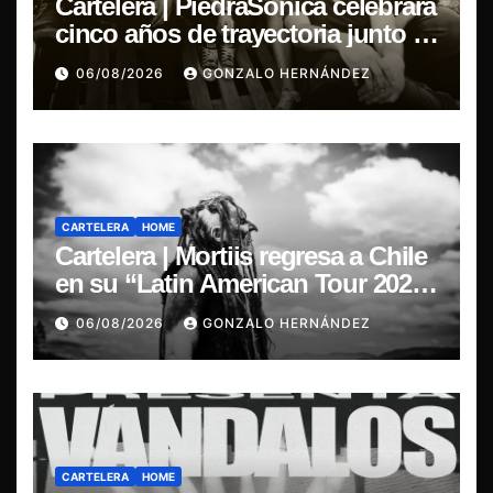
Cartelera | PiedraSónica celebrará
cinco años de trayectoria junto a
The Ganjas en el Bar de René
06/08/2026
GONZALO HERNÁNDEZ
CARTELERA
HOME
Cartelera | Mortiis regresa a Chile
en su “Latin American Tour 2026”
y exclusivo show en Sala RBX
06/08/2026
GONZALO HERNÁNDEZ
CARTELERA
HOME