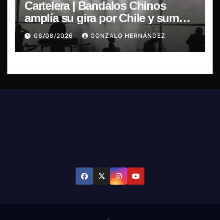
Cartelera | Bandalos Chinos
amplía su gira por Chile y suma
concierto en Concepción
06/08/2026
GONZALO HERNÁNDEZ