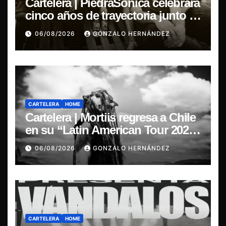
Cartelera | PiedraSónica celebrará
cinco años de trayectoria junto a
The Ganjas en el Bar de René
06/08/2026
GONZALO HERNÁNDEZ
CARTELERA
HOME
Cartelera | Mortiis regresa a Chile
en su “Latin American Tour 2026”
y exclusivo show en Sala RBX
06/08/2026
GONZALO HERNÁNDEZ
CARTELERA
HOME