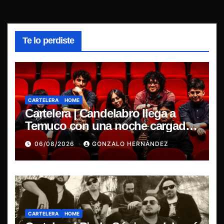
Te lo perdiste
CARTELERA
HOME
Cartelera | Candelabro llega a
Temuco con una noche cargada
de indie
06/08/2026
GONZALO HERNÁNDEZ
CARTELERA
HOME