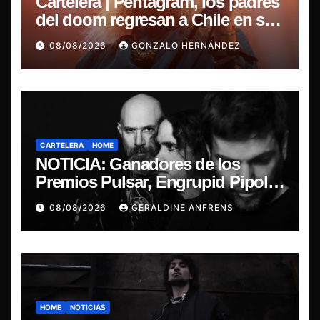
Cartelera | Pentagram, los padres
del doom regresan a Chile en su
última misa
08/08/2026
GONZALO HERNÁNDEZ
CARTELERA
HOME
NOTICIA: Ganadores de los
Premios Pulsar, Engrupid Pipol
presentan show exclusivo.
08/08/2026
GERALDINE ANFRENS
HOME
NOTICIAS