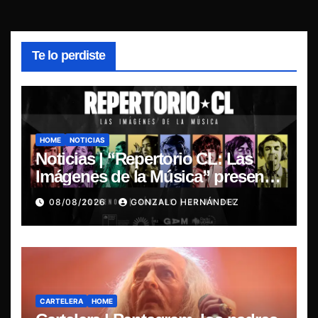
Te lo perdiste
HOME
NOTICIAS
Noticias | “Repertorio CL: Las
Imágenes de la Música” presenta
la esencia del nuevo sonido
08/08/2026
GONZALO HERNÁNDEZ
nacional
CARTELERA
HOME