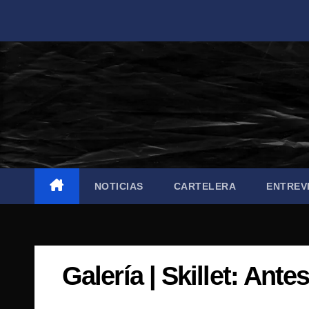
Saltar
al
contenido
NOTICIAS
CARTELERA
ENTREV
Galería | Skillet: Ant