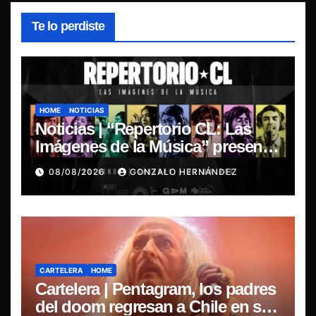
Te lo perdiste
HOME
NOTICIAS
Noticias | “Repertorio CL: Las
Imágenes de la Música” presenta
la esencia del nuevo sonido
08/08/2026
GONZALO HERNÁNDEZ
nacional
CARTELERA
HOME
Cartelera | Pentagram, los padres
del doom regresan a Chile en su