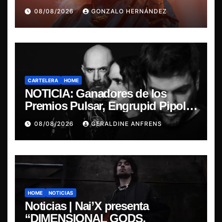
última misa
08/08/2026
GONZALO HERNÁNDEZ
CARTELERA
HOME
NOTICIA: Ganadores de los
Premios Pulsar, Engrupid Pipol
presentan show exclusivo.
08/08/2026
GERALDINE ANFRENS
HOME
NOTICIAS
Noticias | Nai’X presenta
“DIMENSIONAL GODS.