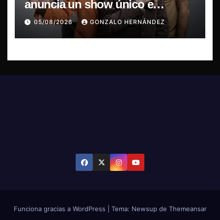
anuncia un show único e
irrepetible en el Movistar Arena
05/08/2026
GONZALO HERNÁNDEZ
Funciona gracias a WordPress
|
Tema: Newsup de
Themeansar