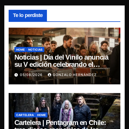
Te lo perdiste
HOME
NOTICIAS
Noticias | Día del Vinilo anuncia
su V edición celebrando el
regreso del 7″ fabricado en Chile
05/08/2026
GONZALO HERNÁNDEZ
CARTELERA
HOME
Cartelera | Pentagram en Chile: