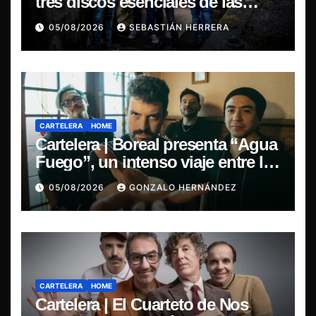
tres discos esenciales de las
leyendas del doom
05/08/2026
SEBASTIÁN HERRERA
CARTELERA
HOME
Cartelera | Boreal presenta “Agua
Fuego”, un intenso viaje entre la
pasión y la desilusión
05/08/2026
GONZALO HERNÁNDEZ
CARTELERA
HOME
Cartelera | El Cuarteto de Nos