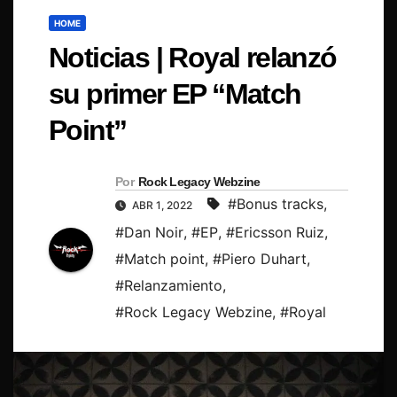
HOME
Noticias | Royal relanzó
su primer EP “Match
Point”
Por
Rock Legacy Webzine
#Bonus tracks
,
ABR 1, 2022
#Dan Noir
,
#EP
,
#Ericsson Ruiz
,
#Match point
,
#Piero Duhart
,
#Relanzamiento
,
#Rock Legacy Webzine
,
#Royal