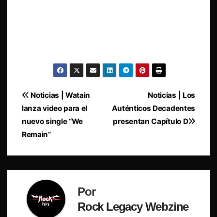
Navegación
Noticias | Watain
Noticias | Los
lanza video para el
Auténticos Decadentes
de
nuevo single “We
presentan Capítulo D
entradas
Remain”
Por
Rock Legacy Webzine