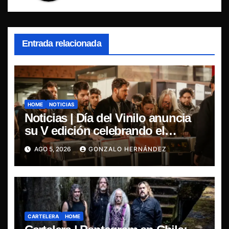
Entrada relacionada
HOME
NOTICIAS
Noticias | Día del Vinilo anuncia
su V edición celebrando el
regreso del 7″ fabricado en Chile
AGO 5, 2026
GONZALO HERNÁNDEZ
CARTELERA
HOME