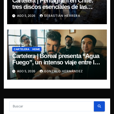
Cartelera | Pentagram en Chile:
tres discos esenciales de las
leyendas del doom
AGO 5, 2026
SEBASTIÁN HERRERA
CARTELERA
HOME
Cartelera | Boreal presenta “Agua
Fuego”, un intenso viaje entre la
pasión y la desilusión
AGO 5, 2026
GONZALO HERNÁNDEZ