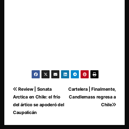
Navegación
Review | Sonata
Cartelera | Finalmente,
Arctica en Chile: el frío
Candlemass regresa a
de
del ártico se apoderó del
Chile
entradas
Caupolicán