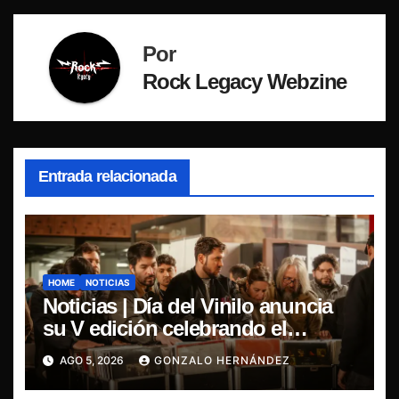
Por
Rock Legacy Webzine
Entrada relacionada
HOME
NOTICIAS
Noticias | Día del Vinilo anuncia
su V edición celebrando el
regreso del 7″ fabricado en Chile
AGO 5, 2026
GONZALO HERNÁNDEZ