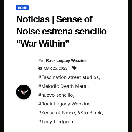
HOME
Noticias | Sense of
Noise estrena sencillo
“War Within”
Por
Rock Legacy Webzine
MAR 25, 2023
#Fascination street studios
,
#Melodic Death Metal
,
#nuevo sencillo
,
#Rock Legacy Webzine
,
#Sense of Noise
,
#Stu Block
,
#Tony Lindgren