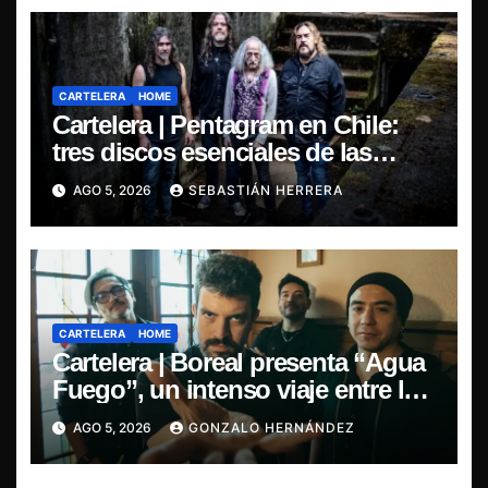
CARTELERA
HOME
Cartelera | Pentagram en Chile:
tres discos esenciales de las
leyendas del doom
AGO 5, 2026
SEBASTIÁN HERRERA
CARTELERA
HOME
Cartelera | Boreal presenta “Agua
Fuego”, un intenso viaje entre la
pasión y la desilusión
AGO 5, 2026
GONZALO HERNÁNDEZ