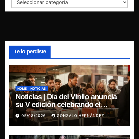
Categorías
Te lo perdiste
HOME
NOTICIAS
Noticias | Día del Vinilo anuncia
su V edición celebrando el
regreso del 7″ fabricado en Chile
05/08/2026
GONZALO HERNÁNDEZ