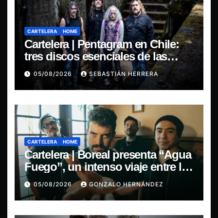
CARTELERA
HOME
Cartelera | Pentagram en Chile:
tres discos esenciales de las
leyendas del doom
05/08/2026
SEBASTIÁN HERRERA
CARTELERA
HOME
Cartelera | Boreal presenta “Agua
Fuego”, un intenso viaje entre la
pasión y la desilusión
05/08/2026
GONZALO HERNÁNDEZ