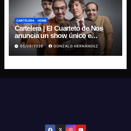
CARTELERA
HOME
Cartelera | El Cuarteto de Nos
anuncia un show único e
irrepetible en el Movistar Arena
05/08/2026
GONZALO HERNÁNDEZ