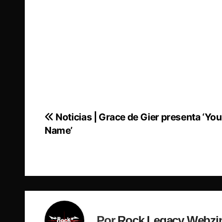
Noticias | Grace de Gier presenta ‘You
Navegación
Name’
de
entradas
Por
Rock Legacy Webzi