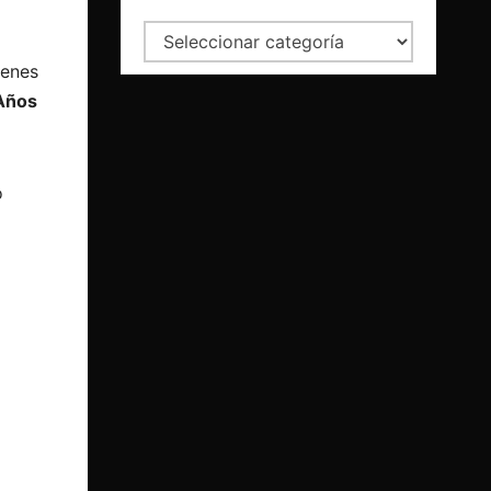
Categorías
ienes
Años
o