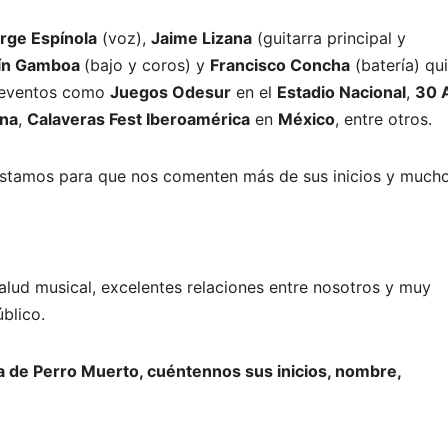
rge Espínola
(voz),
Jaime Lizana
(guitarra principal y
ín Gamboa
(bajo y coros) y
Francisco Concha
(batería) qu
s eventos como
Juegos Odesur
en el
Estadio Nacional
,
30 
ina
,
Calaveras Fest Iberoamérica
en
México
, entre otros.
vistamos para que nos comenten más de sus inicios y much
ud musical, excelentes relaciones entre nosotros y muy
blico.
a de Perro Muerto, cuéntennos sus inicios, nombre,