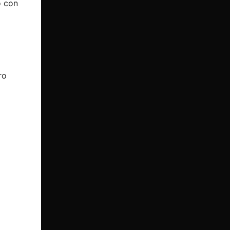
o con
ro