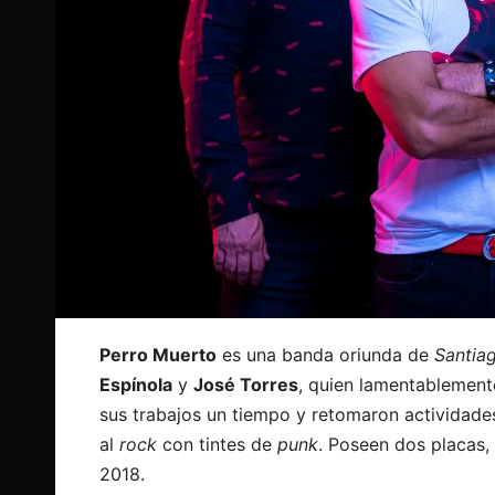
Perro Muerto
es una banda oriunda de
Santia
Espínola
y
José Torres
, quien lamentablement
sus trabajos un tiempo y retomaron actividad
al
rock
con tintes de
punk
. Poseen dos placas,
2018.