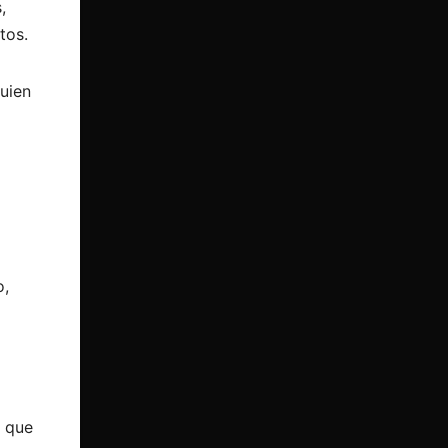
,
tos.
uien
o,
a que