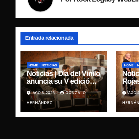
Entrada relacionada
HOME
NOTICIAS
HOME
Noticias | Día del Vinilo
Notic
anuncia su V edición
Roja
celebrando el regreso
“Hiki
AGO 5, 2026
GONZALO
AGO 4
del 7″ fabricado en
prime
Chile
HERNÁNDEZ
HERNÁ