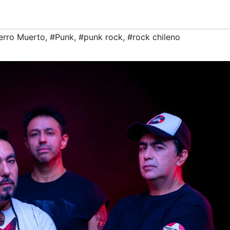
erro Muerto
,
#Punk
,
#punk rock
,
#rock chileno