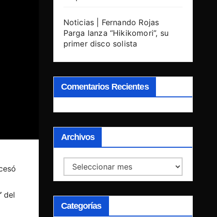
Noticias | Fernando Rojas
Parga lanza “Hikikomori”, su
primer disco solista
Comentarios Recientes
Archivos
Archivos
 cesó
’
del
Categorías