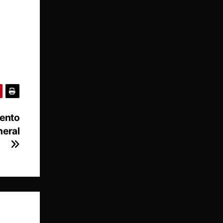
iento
neral