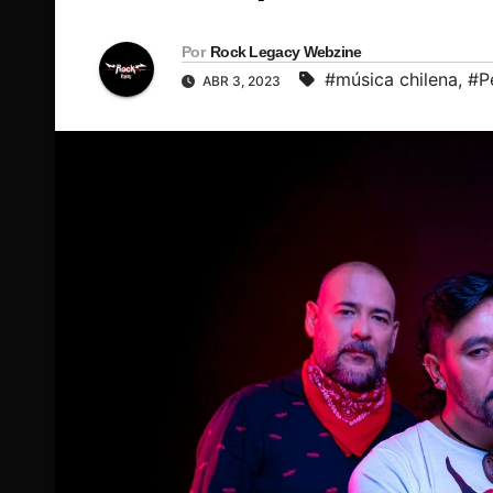
Por
Rock Legacy Webzine
#música chilena
,
#P
ABR 3, 2023