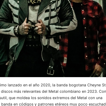
imo lanzado en el año 2020, la banda bogotana Cheyne St
s discos más relevantes del Metal colombiano en 2023. Co
sutil, que moldea los sonidos extremos del Metal con una
la banda en códigos y patrones etéreos muy poco escucha