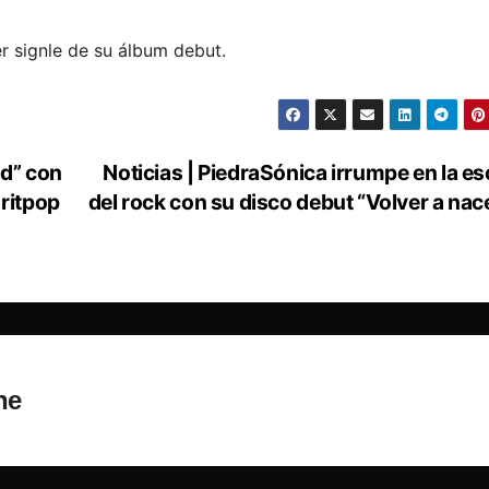
r signle de su álbum debut.
ad” con
Noticias | PiedraSónica irrumpe en la e
Britpop
del rock con su disco debut “Volver a nac
ne