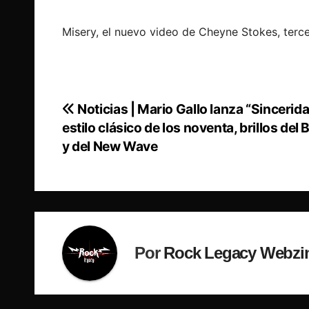
Misery, el nuevo video de Cheyne Stokes, terce
Noticias | Mario Gallo lanza “Sincerid
Navegación
estilo clásico de los noventa, brillos del 
de
y del New Wave
entradas
Por
Rock Legacy Webzi