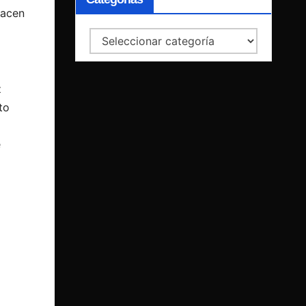
hacen
Categorías
z
to
e