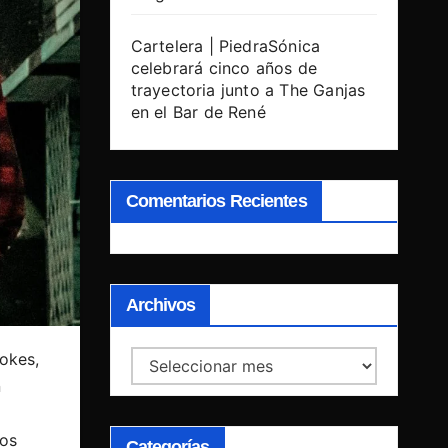
Cartelera | PiedraSónica
celebrará cinco años de
trayectoria junto a The Ganjas
en el Bar de René
Comentarios Recientes
Archivos
okes,
Archivos
n
dos
Categorías