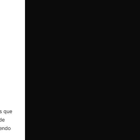
as que
de
iendo