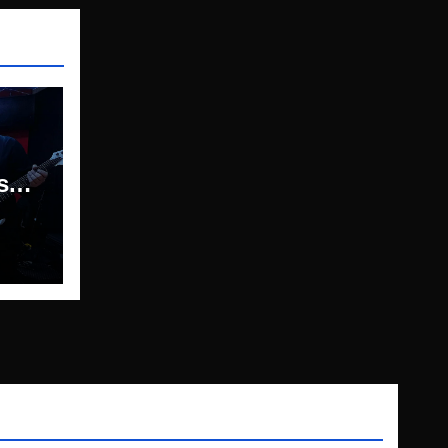
so
ned