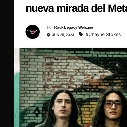
nueva mirada del Met
Por
Rock Legacy Webzine
#Cheyne Stokes
JUN 25, 2023