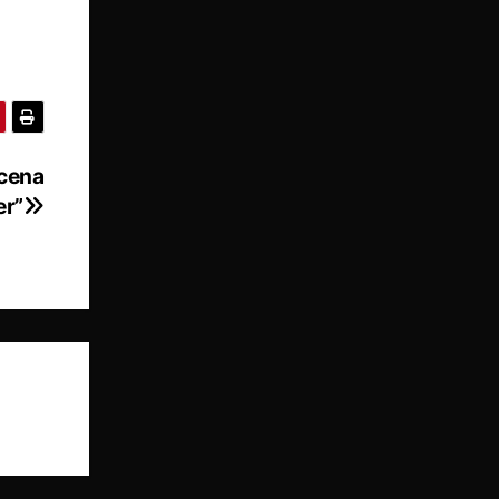
scena
er”