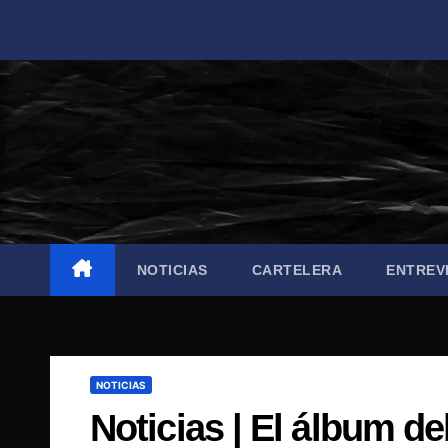
Saltar
al
contenido
NOTICIAS
CARTELERA
ENTREV
NOTICIAS
Noticias | El álbum d