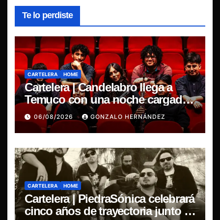
Te lo perdiste
CARTELERA
HOME
Cartelera | Candelabro llega a
Temuco con una noche cargada
de indie
06/08/2026
GONZALO HERNÁNDEZ
CARTELERA
HOME
Cartelera | PiedraSónica celebrará
cinco años de trayectoria junto a