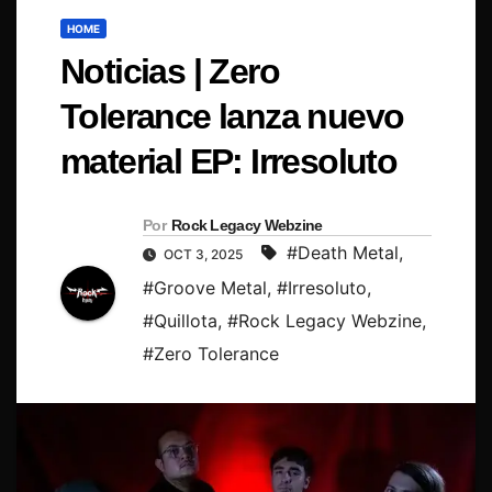
HOME
Noticias | Zero
Tolerance lanza nuevo
material EP: Irresoluto
Por
Rock Legacy Webzine
#Death Metal
,
OCT 3, 2025
#Groove Metal
,
#Irresoluto
,
#Quillota
,
#Rock Legacy Webzine
,
#Zero Tolerance