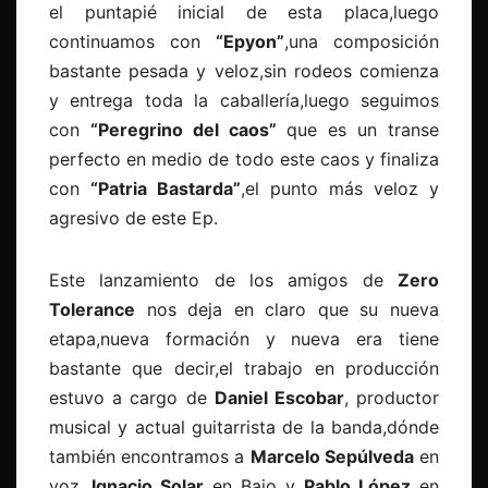
el puntapié inicial de esta placa,luego
continuamos con
“Epyon”
,una composición
bastante pesada y veloz,sin rodeos comienza
y entrega toda la caballería,luego seguimos
con
“Peregrino del caos”
que es un transe
perfecto en medio de todo este caos y finaliza
con
“Patria Bastarda”
,el punto más veloz y
agresivo de este Ep.
Este lanzamiento de los amigos de
Zero
Tolerance
nos deja en claro que su nueva
etapa,nueva formación y nueva era tiene
bastante que decir,el trabajo en producción
estuvo a cargo de
Daniel Escobar
, productor
musical y actual guitarrista de la banda,dónde
también encontramos a
Marcelo Sepúlveda
en
voz,
Ignacio Solar
en Bajo y
Pablo López
en