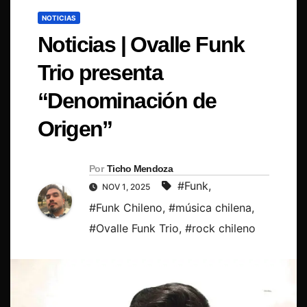
NOTICIAS
Noticias | Ovalle Funk
Trio presenta
“Denominación de
Origen”
Por
Ticho Mendoza
#Funk
,
NOV 1, 2025
#Funk Chileno
,
#música chilena
,
#Ovalle Funk Trio
,
#rock chileno