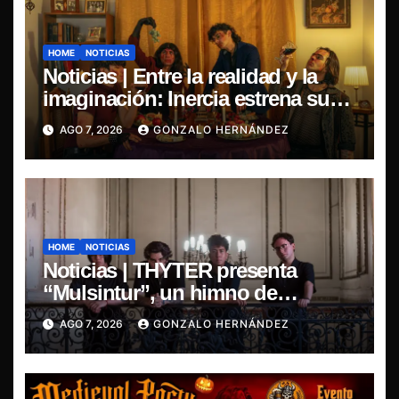
HOME
NOTICIAS
Noticias | Entre la realidad y la
imaginación: Inercia estrena su
primer single “Marilina”
AGO 7, 2026
GONZALO HERNÁNDEZ
HOME
NOTICIAS
Noticias | THYTER presenta
“Mulsintur”, un himno de
heavy/power metal inspirado en
AGO 7, 2026
GONZALO HERNÁNDEZ
Tomás Paniri