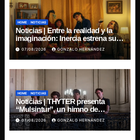
HOME
NOTICIAS
Noticias | Entre la realidad y la
imaginación: Inercia estrena su
primer single “Marilina”
07/08/2026
GONZALO HERNÁNDEZ
HOME
NOTICIAS
Noticias | THYTER presenta
“Mulsintur”, un himno de
heavy/power metal inspirado en
07/08/2026
GONZALO HERNÁNDEZ
Tomás Paniri