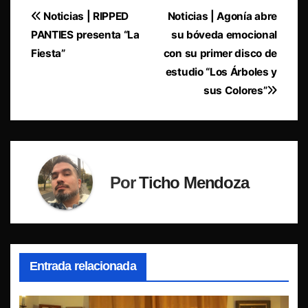
Navegación
Noticias | RIPPED
Noticias | Agonía abre
PANTIES presenta “La
su bóveda emocional
de
Fiesta”
con su primer disco de
entradas
estudio “Los Árboles y
sus Colores”
Por
Ticho Mendoza
Entrada relacionada