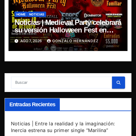
HOME
NOTICIAS
Noticias | Medieval Party celebrará
su versión Halloween Fest en
Aldea del Encuentro
AGO 7, 2026
GONZALO HERNÁNDEZ
Entradas Recientes
Noticias | Entre la realidad y la imaginación:
Inercia estrena su primer single “Marilina”