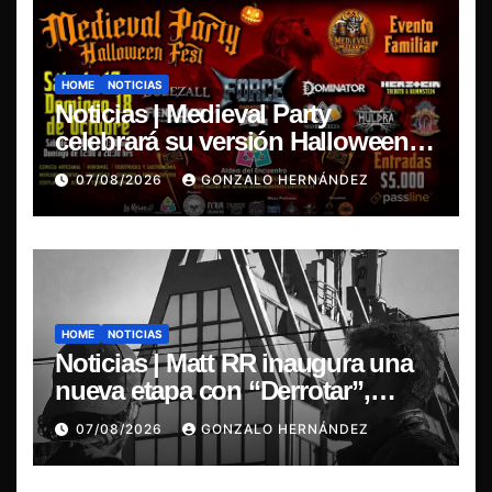
HOME
NOTICIAS
Noticias | Medieval Party
celebrará su versión Halloween
Fest en Aldea del Encuentro
07/08/2026
GONZALO HERNÁNDEZ
HOME
NOTICIAS
Noticias | Matt RR inaugura una
nueva etapa con “Derrotar”,
primer adelanto de su EP
07/08/2026
GONZALO HERNÁNDEZ
Resonancia de Umbral