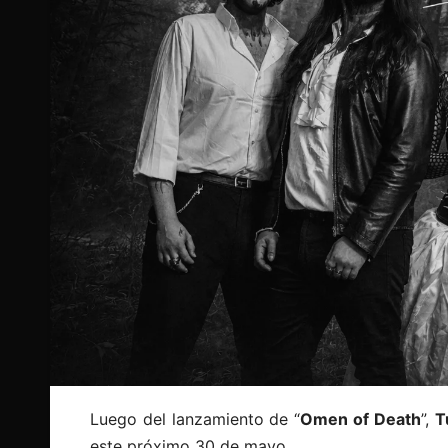
Luego del lanzamiento de “
Omen of Death
”,
T
este próximo 30 de mayo.