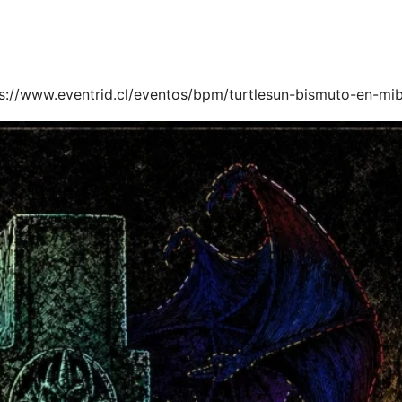
s://www.eventrid.cl/eventos/bpm/turtlesun-bismuto-en-mi