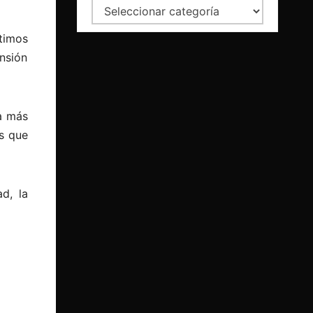
Categorías
timos
ensión
a más
s que
d, la