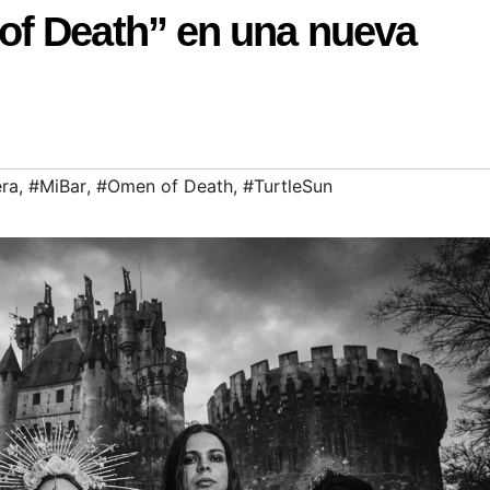
of Death” en una nueva
era
,
#MiBar
,
#Omen of Death
,
#TurtleSun