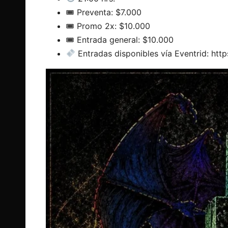
🎟
️ Preventa: $7.000
🎟
️ Promo 2x: $10.000
🎟
️ Entrada general: $10.000
Entradas disponibles vía Eventrid:
http