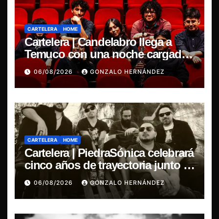
CARTELERA
HOME
Cartelera | Candelabro llega a
Temuco con una noche cargada
de indie
06/08/2026
GONZALO HERNÁNDEZ
CARTELERA
HOME
Cartelera | PiedraSónica celebrará
cinco años de trayectoria junto a
The Ganjas en el Bar de René
06/08/2026
GONZALO HERNÁNDEZ