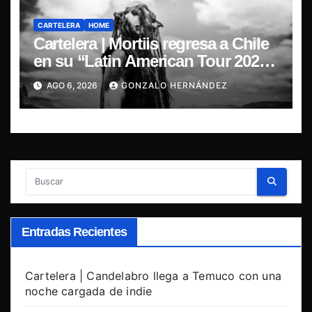
CARTELERA
HOME
Cartelera | Mortiis regresa a Chile
en su “Latin American Tour 2026”
y exclusivo show en Sala RBX
AGO 6, 2026
GONZALO HERNÁNDEZ
Entradas Recientes
Cartelera | Candelabro llega a Temuco con una
noche cargada de indie