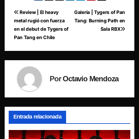
Navegación
Review | El heavy
Galería | Tygers of Pan
metal rugió con fuerza
Tang: Burning Path en
de
en el debut de Tygers of
Sala RBX
entradas
Pan Tang en Chile
Por
Octavio Mendoza
Entrada relacionada