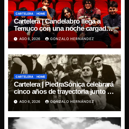
CARTELERA
HOME
Cartelera | Candelabro llega a
Temuco con una noche cargada
de indie
AGO 6, 2026
GONZALO HERNÁNDEZ
CARTELERA
HOME
Cartelera | PiedraSónica celebrará
cinco años de trayectoria junto a
The Ganjas en el Bar de René
AGO 6, 2026
GONZALO HERNÁNDEZ