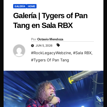
GALERÍA
HOME
Galería | Tygers of Pan
Tang en Sala RBX
Por
Octavio Mendoza
JUN 5, 2026
#RockLegacyWebzine
,
#Sala RBX
,
#Tygers Of Pan Tang