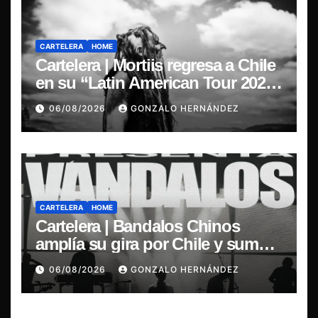
CARTELERA
HOME
Cartelera | Mortiis regresa a Chile
en su “Latin American Tour 2026”
y exclusivo show en Sala RBX
06/08/2026
GONZALO HERNÁNDEZ
CARTELERA
HOME
Cartelera | Bandalos Chinos
amplía su gira por Chile y suma
concierto en Concepción
06/08/2026
GONZALO HERNÁNDEZ