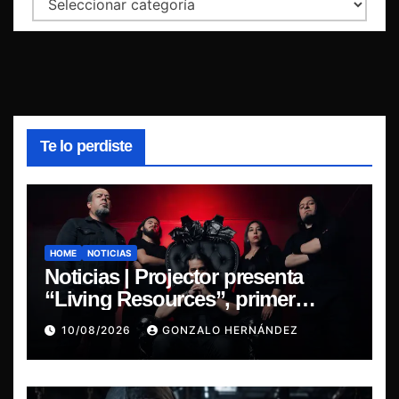
Categorías
Te lo perdiste
HOME
NOTICIAS
Noticias | Projector presenta
“Living Resources”, primer
adelanto de su nuevo álbum
10/08/2026
GONZALO HERNÁNDEZ
Before the Last Light