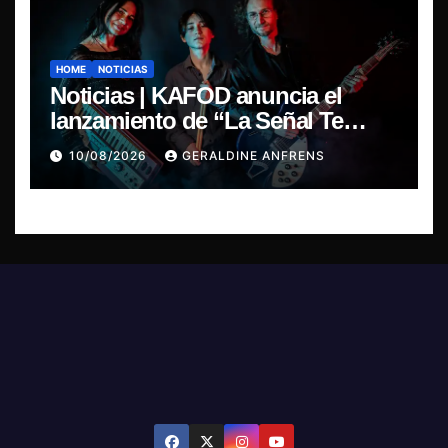
HOME
NOTICIAS
Noticias | KAFOD anuncia el
lanzamiento de “La Señal Te
Encontró”, el primer adelanto de
10/08/2026
GERALDINE ANFRENS
su nuevo álbum conceptual.