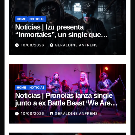
HOME
NOTICIAS
Noticias | Izu presenta
“Inmortales”, un single que
marca su esperado regreso.
10/08/2026
GERALDINE ANFRENS
HOME
NOTICIAS
Noticias | Pronoias lanza single
junto a ex Battle Beast ‘We Are
The Same’ une el metal de Chile y
10/08/2026
GERALDINE ANFRENS
Finlandia.