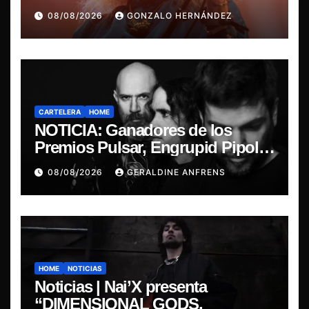
última misa
08/08/2026
GONZALO HERNÁNDEZ
CARTELERA
HOME
NOTICIA: Ganadores de los
Premios Pulsar, Engrupid Pipol
presentan show exclusivo.
08/08/2026
GERALDINE ANFRENS
HOME
NOTICIAS
Noticias | Nai’X presenta
“DIMENSIONAL GODS.