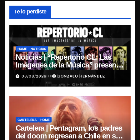
Te lo perdiste
HOME
NOTICIAS
Noticias | “Repertorio CL: Las
Imágenes de la Música” presenta
la esencia del nuevo sonido
08/08/2026
GONZALO HERNÁNDEZ
nacional
CARTELERA
HOME
Cartelera | Pentagram, los padres
del doom regresan a Chile en su