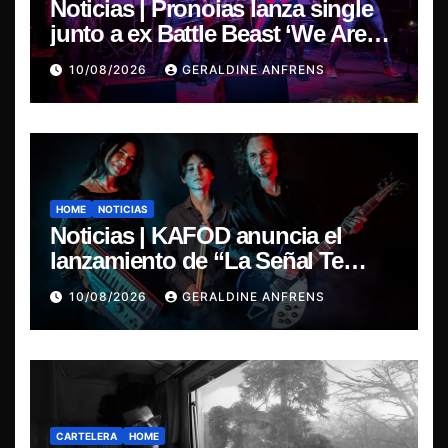
Noticias | Pronoias lanza single
junto a ex Battle Beast ‘We Are
The Same’ une el metal de Chile y
10/08/2026
GERALDINE ANFRENS
Finlandia.
HOME
NOTICIAS
Noticias | KAFOD anuncia el
lanzamiento de “La Señal Te
Encontró”, el primer adelanto de
10/08/2026
GERALDINE ANFRENS
su nuevo álbum conceptual.
CARTELERA
HOME