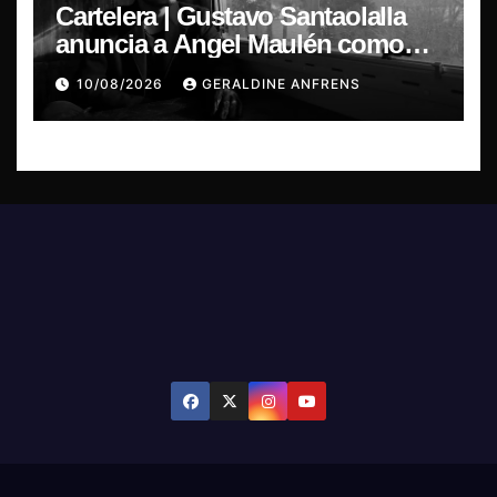
Cartelera | Gustavo Santaolalla
anuncia a Angel Maulén como
invitado especial para su regreso
10/08/2026
GERALDINE ANFRENS
a Chile