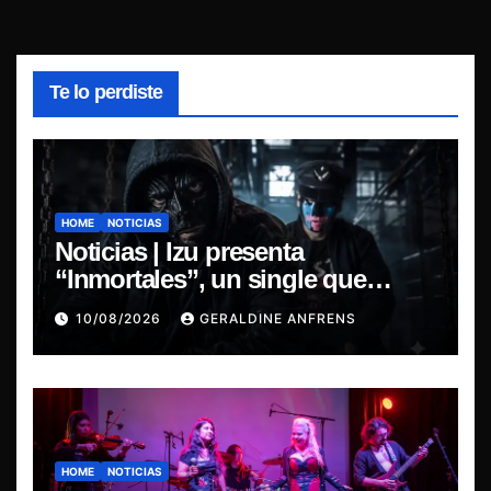
Te lo perdiste
HOME
NOTICIAS
Noticias | Izu presenta
“Inmortales”, un single que
marca su esperado regreso.
10/08/2026
GERALDINE ANFRENS
HOME
NOTICIAS