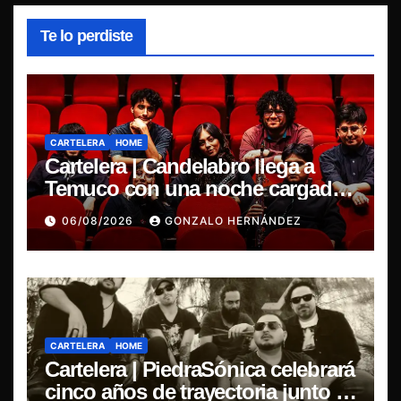
Te lo perdiste
CARTELERA
HOME
Cartelera | Candelabro llega a
Temuco con una noche cargada
de indie
06/08/2026
GONZALO HERNÁNDEZ
CARTELERA
HOME
Cartelera | PiedraSónica celebrará
cinco años de trayectoria junto a