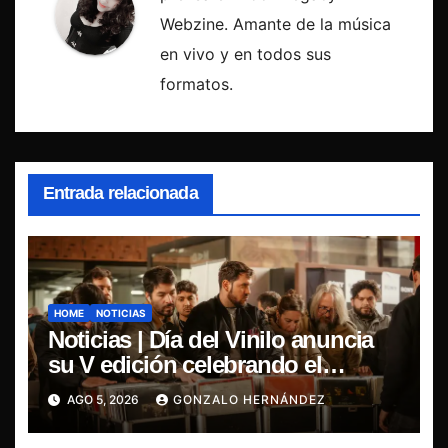
Webzine. Amante de la música
en vivo y en todos sus
formatos.
Entrada relacionada
HOME
NOTICIAS
Noticias | Día del Vinilo anuncia
su V edición celebrando el
regreso del 7″ fabricado en Chile
AGO 5, 2026
GONZALO HERNÁNDEZ