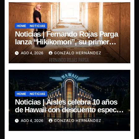
HOME
NOTICIAS
Noticias | Fernando Rojas Parga
lanza “Hikikomori”, su primer
disco solista
AGO 4, 2026
GONZALO HERNÁNDEZ
HOME
NOTICIAS
Noticias | Aisles celebra 10 años
de Hawaii con descuento especial
en LP y CD
AGO 4, 2026
GONZALO HERNÁNDEZ