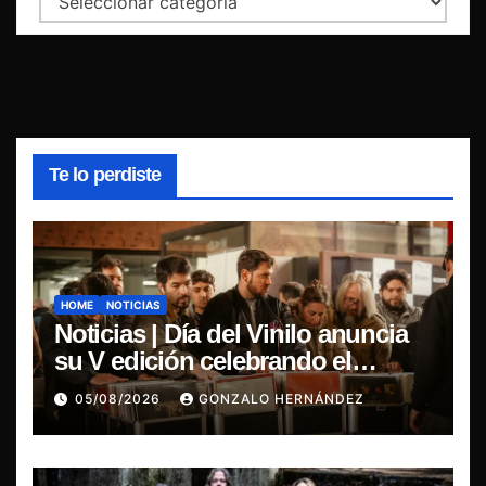
Te lo perdiste
HOME
NOTICIAS
Noticias | Día del Vinilo anuncia
su V edición celebrando el
regreso del 7″ fabricado en Chile
05/08/2026
GONZALO HERNÁNDEZ