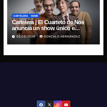
CARTELERA
HOME
Cartelera | El Cuarteto de Nos
anuncia un show único e
irrepetible en el Movistar Arena
05/08/2026
GONZALO HERNÁNDEZ