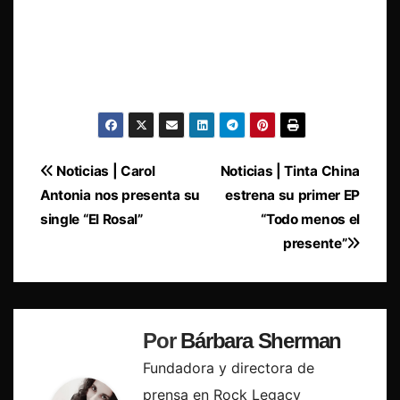
Navegación
Noticias | Carol
Noticias | Tinta China
Antonia nos presenta su
estrena su primer EP
de
single “El Rosal”
“Todo menos el
entradas
presente”
Por
Bárbara Sherman
Fundadora y directora de
prensa en Rock Legacy