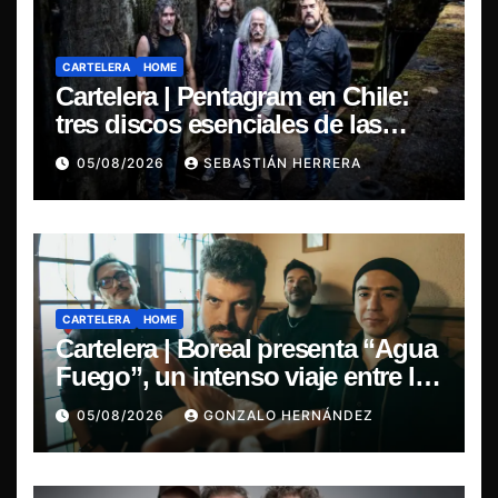
CARTELERA
HOME
Cartelera | Pentagram en Chile:
tres discos esenciales de las
leyendas del doom
05/08/2026
SEBASTIÁN HERRERA
CARTELERA
HOME
Cartelera | Boreal presenta “Agua
Fuego”, un intenso viaje entre la
pasión y la desilusión
05/08/2026
GONZALO HERNÁNDEZ