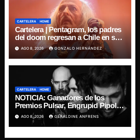
CARTELERA
HOME
Cartelera | Pentagram, los padres
del doom regresan a Chile en su
última misa
AGO 8, 2026
GONZALO HERNÁNDEZ
CARTELERA
HOME
NOTICIA: Ganadores de los
Premios Pulsar, Engrupid Pipol
presentan show exclusivo.
AGO 8, 2026
GERALDINE ANFRENS