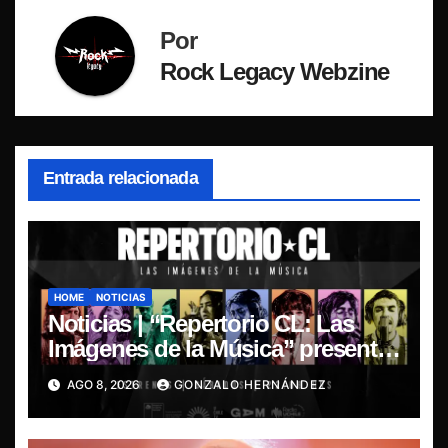
Por
Rock Legacy Webzine
Entrada relacionada
HOME
NOTICIAS
Noticias | “Repertorio CL: Las
Imágenes de la Música” presenta
la esencia del nuevo sonido
AGO 8, 2026
GONZALO HERNÁNDEZ
nacional