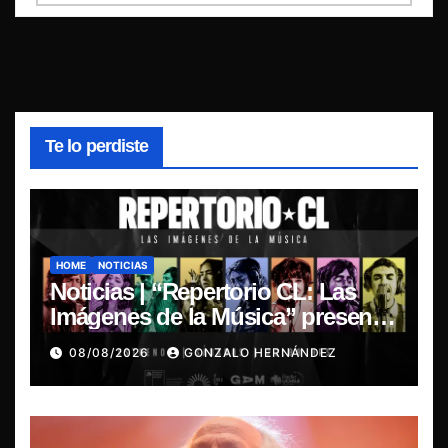
Te lo perdiste
HOME
NOTICIAS
Noticias | “Repertorio CL: Las
Imágenes de la Música” presenta
la esencia del nuevo sonido
08/08/2026
GONZALO HERNÁNDEZ
nacional