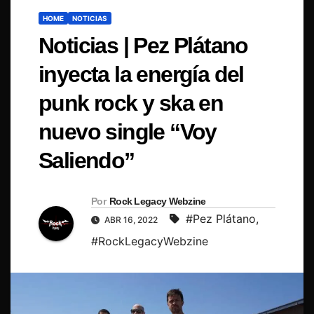
HOME
NOTICIAS
Noticias | Pez Plátano
inyecta la energía del
punk rock y ska en
nuevo single “Voy
Saliendo”
Por
Rock Legacy Webzine
#Pez Plátano
,
ABR 16, 2022
#RockLegacyWebzine