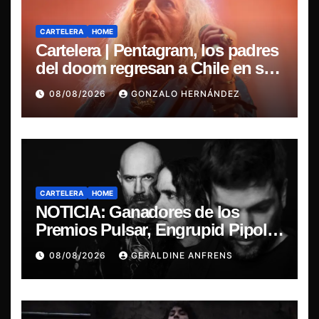
CARTELERA
HOME
Cartelera | Pentagram, los padres
del doom regresan a Chile en su
última misa
08/08/2026
GONZALO HERNÁNDEZ
CARTELERA
HOME
NOTICIA: Ganadores de los
Premios Pulsar, Engrupid Pipol
presentan show exclusivo.
08/08/2026
GERALDINE ANFRENS