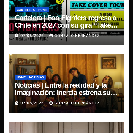
CARTELERA
HOME
Cartelera | Foo Fighters regresa a
Chile en 2027 con su gira “Take
Cover Tour 2027”
07/08/2026
GONZALO HERNÁNDEZ
HOME
NOTICIAS
Noticias | Entre la realidad y la
imaginación: Inercia estrena su
primer single “Marilina”
07/08/2026
GONZALO HERNÁNDEZ