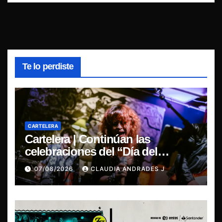
Te lo perdiste
CARTELERA
Cartelera | Continúan las
celebraciones del “Día del
Blues”, La Rox se presentará este
07/08/2026
CLAUDIA ANDRADES J
sábado en Concepción