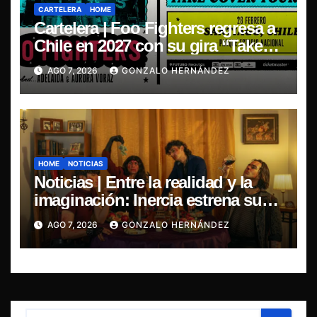
CARTELERA
HOME
Cartelera | Foo Fighters regresa a
Chile en 2027 con su gira “Take
Cover Tour 2027”
AGO 7, 2026
GONZALO HERNÁNDEZ
HOME
NOTICIAS
Noticias | Entre la realidad y la
imaginación: Inercia estrena su
primer single “Marilina”
AGO 7, 2026
GONZALO HERNÁNDEZ