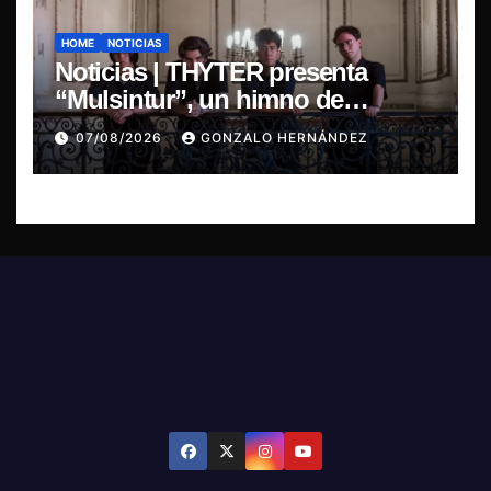
HOME
NOTICIAS
Noticias | THYTER presenta
“Mulsintur”, un himno de
heavy/power metal inspirado en
07/08/2026
GONZALO HERNÁNDEZ
Tomás Paniri