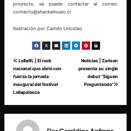
proyecto, se puede contactar al correo:
contacto@shackamusic.cl
Ilustración por Camilo Lincolao
Navegación
LollaRL | El rock
Noticias | Zarison
nacional que abrió con
presenta su single
de
fuerza la jornada
debut “Siguen
entradas
inaugural del festival
Preguntando”
Lollapalooza