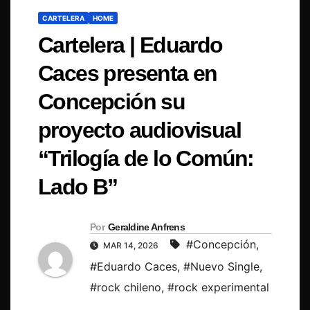
CARTELERA
HOME
Cartelera | Eduardo
Caces presenta en
Concepción su
proyecto audiovisual
“Trilogía de lo Común:
Lado B”
Por
Geraldine Anfrens
#Concepción
,
MAR 14, 2026
#Eduardo Caces
,
#Nuevo Single
,
#rock chileno
,
#rock experimental