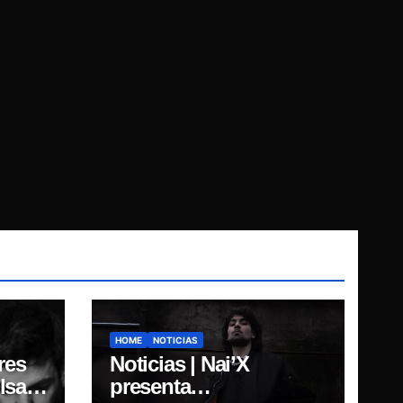
HOME
NOTICIAS
res
Noticias | Nai’X
sar,
presenta