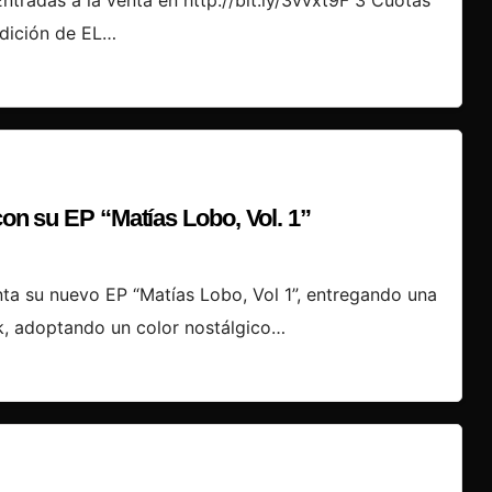
ntradas a la venta en http://bit.ly/3vvxt9F 3 Cuotas
edición de EL…
con su EP “Matías Lobo, Vol. 1”
nta su nuevo EP “Matías Lobo, Vol 1”, entregando una
k, adoptando un color nostálgico…