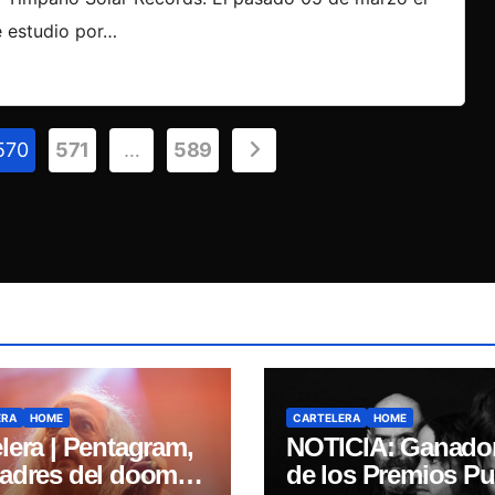
e estudio por…
570
571
…
589
ERA
HOME
CARTELERA
HOME
lera | Pentagram,
NOTICIA: Ganado
padres del doom
de los Premios Pul